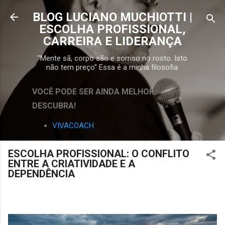
Pular para o conteúdo principal
BLOG LUCIANO MUCHIOTTI |
ESCOLHA PROFISSIONAL,
CARREIRA E LIDERANÇA
"Mente sã, corpo são e sorriso no rosto. Isto
não tem preço" Essa é a minha filosofia.
VOCÊ PODE SER AINDA MELHOR.
DESCUBRA!
VIVACOACH
ESCOLHA PROFISSIONAL: O CONFLITO
ENTRE A CRIATIVIDADE E A
DEPENDÊNCIA