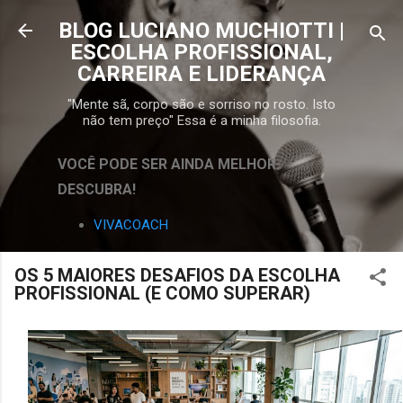
Pular para o conteúdo principal
BLOG LUCIANO MUCHIOTTI |
ESCOLHA PROFISSIONAL,
CARREIRA E LIDERANÇA
"Mente sã, corpo são e sorriso no rosto. Isto
não tem preço" Essa é a minha filosofia.
VOCÊ PODE SER AINDA MELHOR.
DESCUBRA!
VIVACOACH
OS 5 MAIORES DESAFIOS DA ESCOLHA
PROFISSIONAL (E COMO SUPERAR)