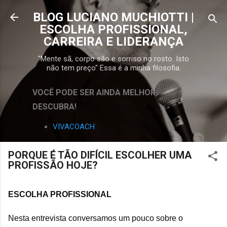
Pular para o conteúdo principal
BLOG LUCIANO MUCHIOTTI |
ESCOLHA PROFISSIONAL,
CARREIRA E LIDERANÇA
"Mente sã, corpo são e sorriso no rosto. Isto
não tem preço" Essa é a minha filosofia.
VOCÊ PODE SER AINDA MELHOR.
DESCUBRA!
VIVACOACH
PORQUE É TÃO DIFÍCIL ESCOLHER UMA
PROFISSÃO HOJE?
ESCOLHA PROFISSIONAL
Nesta entrevista conversamos um pouco sobre o