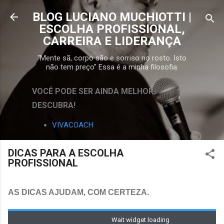
Pular para o conteúdo principal
BLOG LUCIANO MUCHIOTTI |
ESCOLHA PROFISSIONAL,
CARREIRA E LIDERANÇA
"Mente sã, corpo são e sorriso no rosto. Isto
não tem preço" Essa é a minha filosofia.
VOCÊ PODE SER AINDA MELHOR.
DESCUBRA!
VIVACOACH
DICAS PARA A ESCOLHA
PROFISSIONAL
AS DICAS AJUDAM, COM CERTEZA.