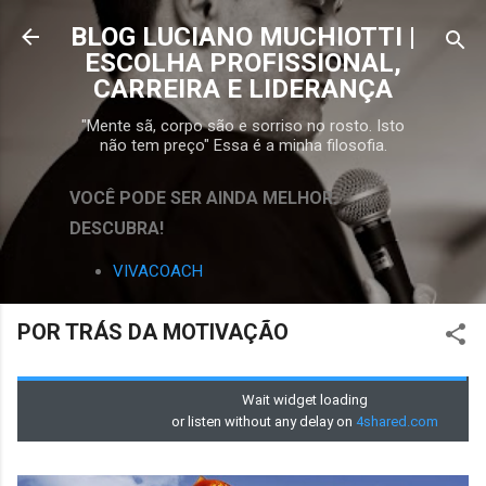
Pular para o conteúdo principal
BLOG LUCIANO MUCHIOTTI |
ESCOLHA PROFISSIONAL,
CARREIRA E LIDERANÇA
"Mente sã, corpo são e sorriso no rosto. Isto
não tem preço" Essa é a minha filosofia.
VOCÊ PODE SER AINDA MELHOR.
DESCUBRA!
VIVACOACH
POR TRÁS DA MOTIVAÇÃO