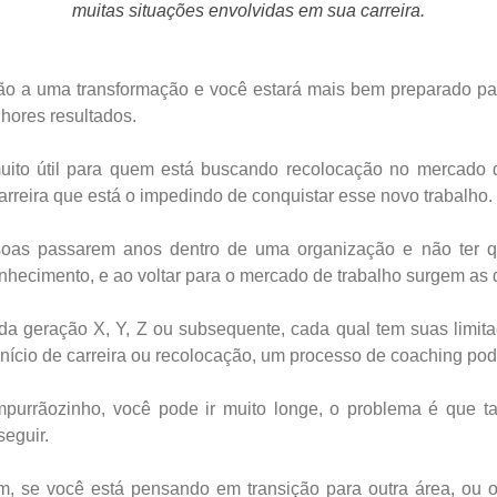
muitas situações envolvidas em sua carreira.
o a uma transformação e você estará mais bem preparado pa
lhores resultados.
ito útil para quem está buscando recolocação no mercado d
arreira que está o impedindo de conquistar esse novo trabalho.
as passarem anos dentro de uma organização e não ter qu
nhecimento, e ao voltar para o mercado de trabalho surgem as d
da geração X, Y, Z ou subsequente, cada qual tem suas limit
ício de carreira ou recolocação, um processo de coaching pode
urrãozinho, você pode ir muito longe, o problema é que ta
eguir.
, se você está pensando em transição para outra área, ou ou