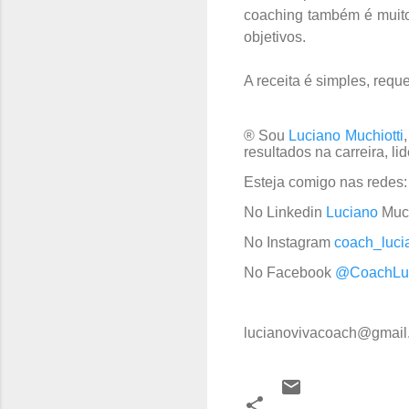
coaching também é muito
objetivos.
A receita é simples, requ
® Sou
Luciano Muchiotti
resultados na carreira, li
Esteja comigo nas redes:
No Linkedin
Luciano
Much
No Instagram
coach_lucia
No Facebook
@CoachLuc
lucianovivacoach@gmail