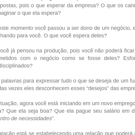
spostas, pois o que esperar da empresa? O que os can
aginar o que ela espera?
deste momento você passou a ser dono de um negócio,
alhando para você. O que você espera deles?
ocê já pensou na produção, pois você não poderá fica
metidos com o negócio como se fosse deles? Esfor
disciplinados?
palavras para expressar tudo o que se deseja de um fu
 das vezes eles desconhecem esses “desejos” das empr
ituação, agora você está iniciando em um novo emprego
? Que ela seja boa? Que ela pague seu salário em dia
ntro de necessidades
”.
tação está se estabelecendo uma relação que poderá 