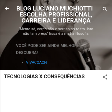
Pular para o conteúdo principal
BLOG LUCIANO MUCHIOTTI |
ESCOLHA PROFISSIONAL,
CARREIRA E LIDERANÇA
"Mente sã, corpo são e sorriso no rosto. Isto
não tem preço" Essa é a minha filosofia.
VOCÊ PODE SER AINDA MELHOR.
DESCUBRA!
VIVACOACH
TECNOLOGIAS X CONSEQUÊNCIAS