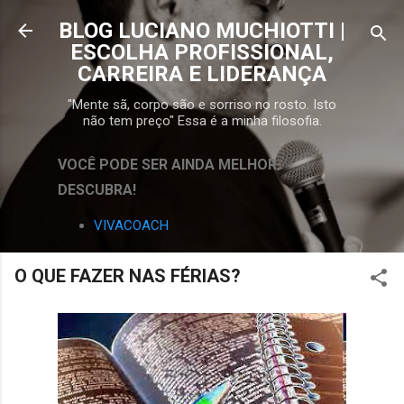
Pular para o conteúdo principal
BLOG LUCIANO MUCHIOTTI |
ESCOLHA PROFISSIONAL,
CARREIRA E LIDERANÇA
"Mente sã, corpo são e sorriso no rosto. Isto
não tem preço" Essa é a minha filosofia.
VOCÊ PODE SER AINDA MELHOR.
DESCUBRA!
VIVACOACH
O QUE FAZER NAS FÉRIAS?