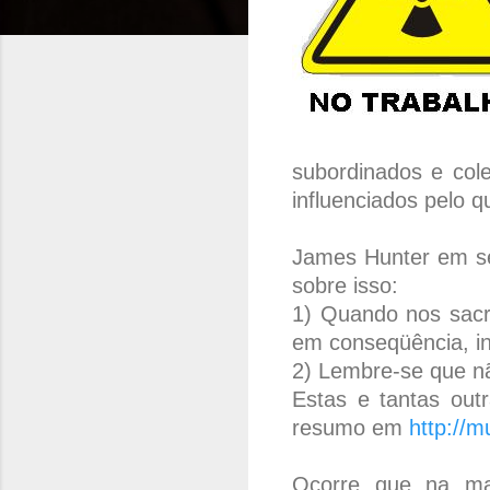
subordinados e col
influenciados pelo q
James Hunter em seu
sobre isso:
1) Quando nos sacr
em conseqüência, in
2) Lembre-se que nã
Estas e tantas out
resumo em
http://m
Ocorre que na mai