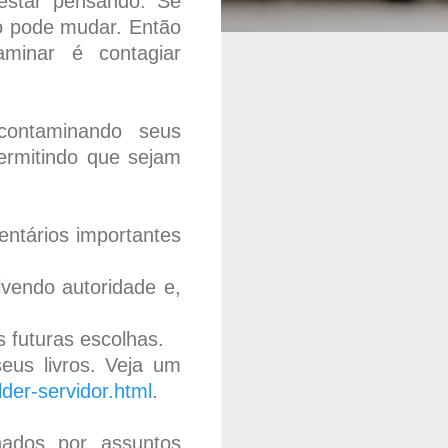
estar pensando. Se
o pode mudar. Então
aminar é contagiar
contaminando seus
ermitindo que sejam
entários importantes
vendo autoridade e,
 futuras escolhas.
eus livros. Veja um
der-servidor.html
.
nados por assuntos