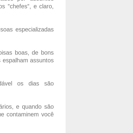
 ”chefes”, e claro,
soas especializadas
oisas boas, de bons
s espalham assuntos
ável os dias são
nários, e quando são
que contaminem você