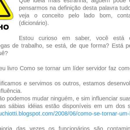
Que ideia mais estranha, alguém pode 
pensarmos na definição desta palavra tud
veja o conceito pelo lado bom, cont
(dicionário).
Estou curioso em saber, você está 
egas de trabalho, se está, de que forma? Está p
uê?
 livro Como se tornar um líder servidor faz com
ificamos e servimos os outros, estamos desenvol
fluência.
o podemos mudar ninguém, e sim influenciar suas
ras sábias idéias estão disponíveis em um dos s
uchiotti.blogspot.com/2008/06/como-se-tornar-um-l
oria das vezes os funcionários são contami