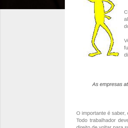
C
a
d
V
f
d
As empresas at
O importante é saber,
Todo trabalhador deve
direito de voltar para