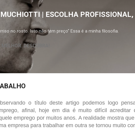
Pular para o conteúdo principal
 MUCHIOTTI | ESCOLHA PROFISSIONAL,
riso no rosto. Isto não tem preço" Essa é a minha filosofia.
A MELHOR. DESCUBRA!
RABALHO
bservando o título deste artigo podemos logo pensa
mprego, afinal, hoje em dia é muito difícil acredita
quele emprego por muitos anos. A realidade mostra que 
ma empresa para trabalhar em outra se tornou muito c