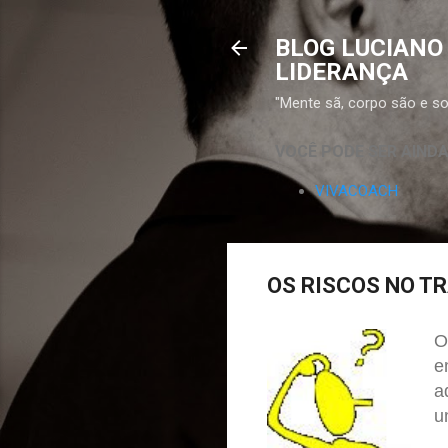
BLOG LUCIANO
LIDERANÇA
"Mente sã, corpo são e sor
VOCÊ PODE SER AIND
VIVACOACH
OS RISCOS NO T
O
e
a
u