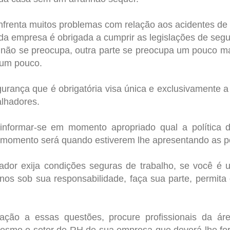
enfrenta muitos problemas com relação aos acidentes de 
oda empresa é obrigada a cumprir as legislações de segu
não se preocupa, outra parte se preocupa um pouco mai
 um pouco.
gurança que é obrigatória visa única e exclusivamente 
alhadores.
informar-se em momento apropriado qual a política
momento será quando estiverem lhe apresentando as po
dor exija condições seguras de trabalho, se você é 
os sob sua responsabilidade, faça sua parte, permita
ação a essas questões, procure profissionais da ár
esmo o setor de RH de sua empresa que deverá lhe fo