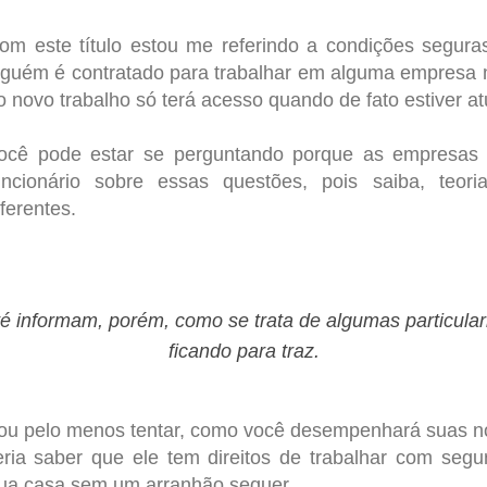
om este título estou me referindo a condições segura
lguém é contratado para trabalhar em alguma empresa m
o novo trabalho só terá acesso quando de fato estiver a
ocê pode estar se perguntando porque as empresas
uncionário sobre essas questões, pois saiba, teor
iferentes.
é informam, porém, como se trata de algumas particula
ficando para traz.
 ou pelo menos tentar, como você desempenhará suas n
ria saber que ele tem direitos de trabalhar com segur
 sua casa sem um arranhão sequer.