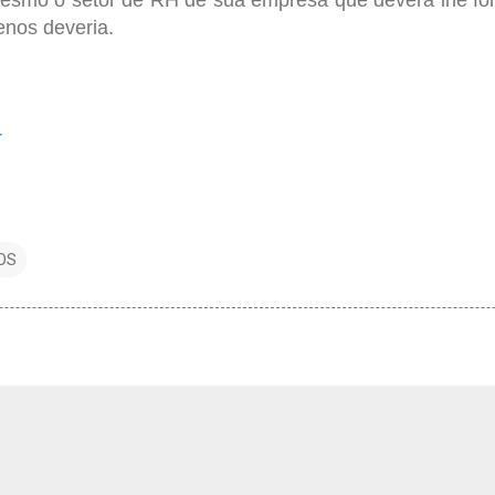
enos deveria.
r
OS