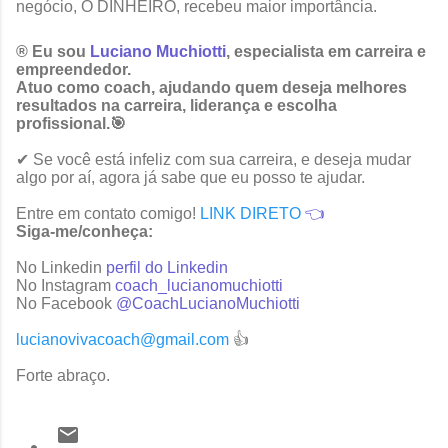
negócio, O DINHEIRO, recebeu maior importância.
® Eu sou
Luciano Muchiotti
, especialista em carreira e
empreendedor.
Atuo como coach, ajudando quem deseja melhores
resultados na carreira, liderança e escolha
profissional.
🎯
✔
Se voc
ê
est
á
infeliz com sua carreira, e deseja mudar
algo por a
í
, agora j
á
sabe que eu posso te ajudar.
Entre em contato comigo!
LINK DIRETO
👈
Siga-me/conheça:
No Linkedin
perfil do Linkedin
No Instagram
coach_lucianomuchiotti
No Facebook
@CoachLucianoMuchiotti
lucianovivacoach@gmail.com
👍
Forte abraço.