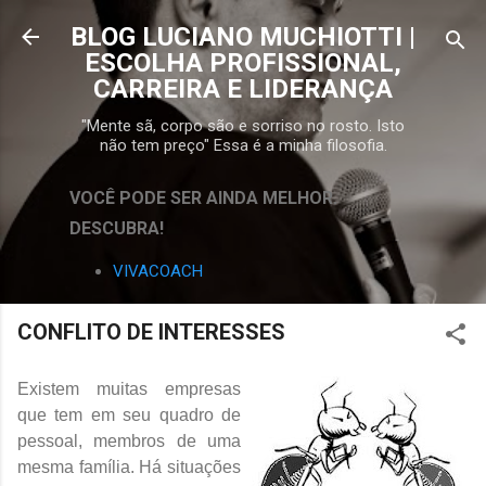
Pular para o conteúdo principal
BLOG LUCIANO MUCHIOTTI |
ESCOLHA PROFISSIONAL,
CARREIRA E LIDERANÇA
"Mente sã, corpo são e sorriso no rosto. Isto
não tem preço" Essa é a minha filosofia.
VOCÊ PODE SER AINDA MELHOR.
DESCUBRA!
VIVACOACH
CONFLITO DE INTERESSES
Existem muitas empresas
que tem em seu quadro de
pessoal, membros de uma
mesma família. Há situações