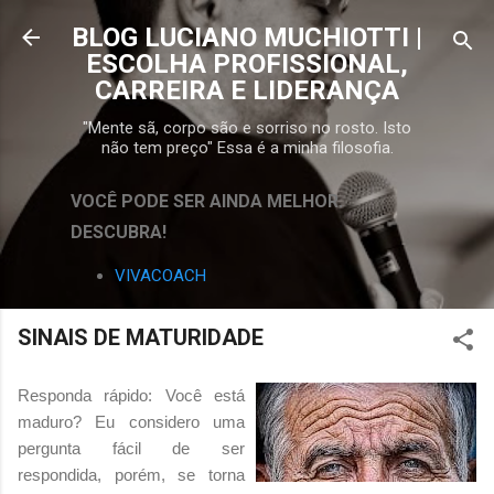
Pular para o conteúdo principal
BLOG LUCIANO MUCHIOTTI |
ESCOLHA PROFISSIONAL,
CARREIRA E LIDERANÇA
"Mente sã, corpo são e sorriso no rosto. Isto
não tem preço" Essa é a minha filosofia.
VOCÊ PODE SER AINDA MELHOR.
DESCUBRA!
VIVACOACH
SINAIS DE MATURIDADE
Responda rápido: Você está
maduro? Eu considero uma
pergunta fácil de ser
respondida, porém, se torna