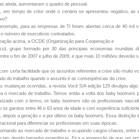
as ainda, aumentaram o quadro de pessoal.
, em tempo de crise onde o cenário se apresentou negativo, a
ivo?
 exemplo, para as empresas de TI foram abertas cerca de 40 mil
 o número de executivos contratados.
rmação acima, a OCDE (Organização para Cooperação e
o), grupo formado por 30 das principais economias mundiais d
re o fim de 2007 e julho de 2009, e que mais 10 milhões deverão se
com certa facilidade que os assuntos referentes a crise são muito v
do do trabalho quando o assunto é as conseqüências da crise.
as mudanças ocorridas, a revista Você S/A edição 129 divulgou algo 
ara o mercado de trabalho. Temos então a volta dos baby boomers p
arizado com o termo, os baby boomers são os profissionais nascid
s garotos entre 46 e 63 anos de idade e com experiência suficiente 
, depois a geração x e por último os baby boomers. Essa distinção 
zacional para diferenciar os profissionais em suas épocas.
ornando ao mercado de trabalho e ocupando cargos-chaves, entre e
ciais devido tamanha experiência. Fica a impressão de que um pro