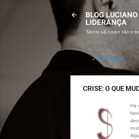
BLOG LUCIANO
LIDERANÇA
"Mente sã, corpo são e sor
VOCÊ PODE SER AIND
VIVACOACH
CRISE: O QUE M
Há 
fami
des
mud
Alg