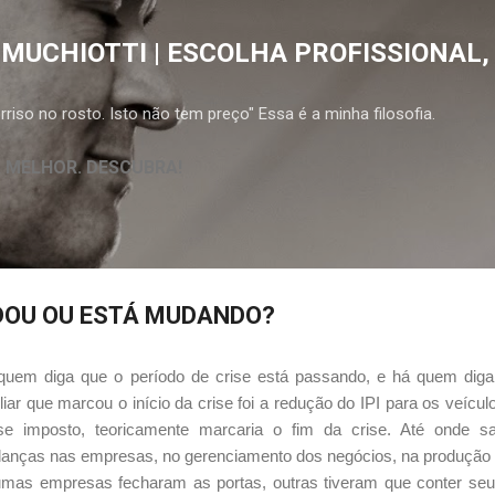
Pular para o conteúdo principal
 MUCHIOTTI | ESCOLHA PROFISSIONAL,
riso no rosto. Isto não tem preço" Essa é a minha filosofia.
A MELHOR. DESCUBRA!
UDOU OU ESTÁ MUDANDO?
quem diga que o período de crise está passando, e há quem diga
liar que marcou o início da crise foi a redução do IPI para os veícul
se imposto, teoricamente marcaria o fim da crise. Até onde s
anças nas empresas, no gerenciamento dos negócios, na produção 
umas empresas fecharam as portas, outras tiveram que conter seu