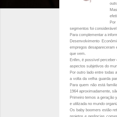
outr
Mas
efet
Por
segmentos foi considerável
Para complementar a info
Desenvolvimento Econômic
empregos desapareceram ent
que vem.
Enfim, é possível perceber 
aspectos subjetivos do mun
Por outro lado entre todas 
a volta da velha guarda p
Para quem não está famili
1964 aproximadamente, são o
Primeiro temos a geração y
e utilizada no mundo organi
Os baby boomers estão ret
projetos e gerências comer